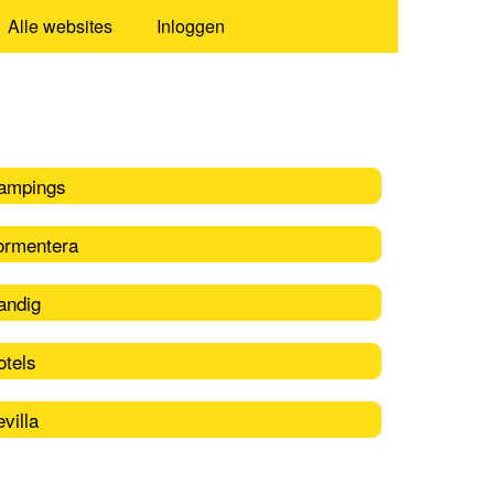
Alle websites
Inloggen
ampings
ormentera
andig
otels
villa