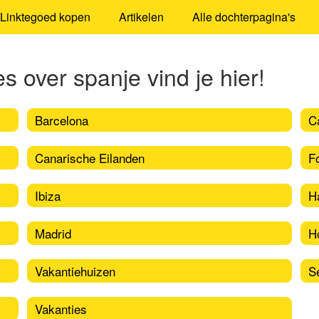
Linktegoed kopen
Artikelen
Alle dochterpagina's
s over spanje vind je hier!
Barcelona
C
Canarische Eilanden
F
Ibiza
H
Madrid
H
Vakantiehuizen
Se
Vakanties