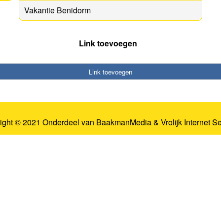
Vakantie Benidorm
Link toevoegen
Link toevoegen
ight © 2021 Onderdeel van
BaakmanMedia
&
Vrolijk Internet S